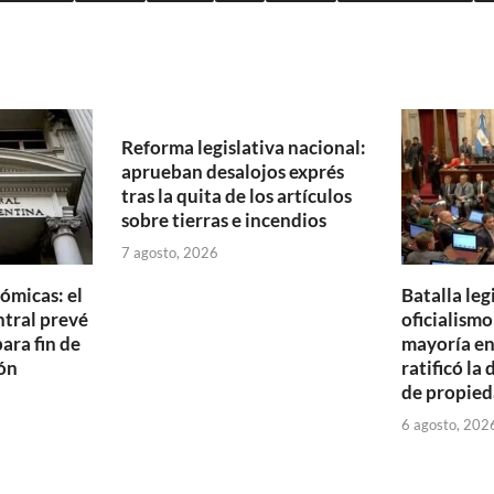
Reforma legislativa nacional:
aprueban desalojos exprés
tras la quita de los artículos
sobre tierras e incendios
7 agosto, 2026
ómicas: el
Batalla legi
tral prevé
oficialism
ara fin de
mayoría en
ón
ratificó la 
de propied
6 agosto, 202