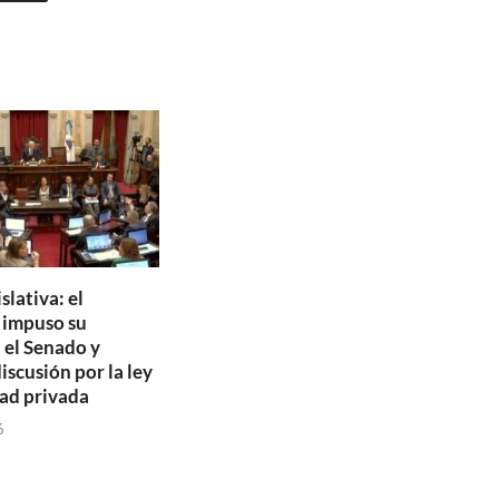
slativa: el
o impuso su
 el Senado y
discusión por la ley
ad privada
6