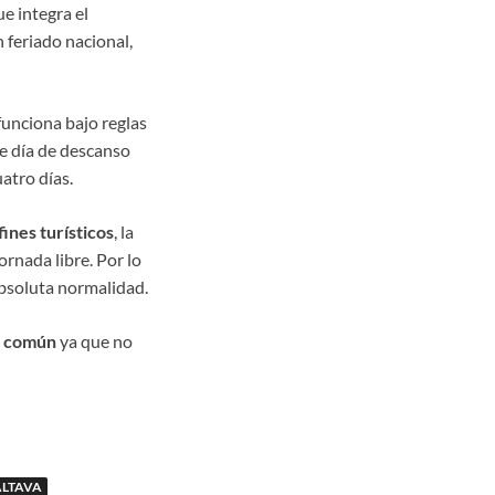
ue integra el
 feriado nacional,
funciona bajo reglas
se día de descanso
atro días.
fines turísticos
, la
ornada libre. Por lo
absoluta normalidad.
ía común
ya que no
ALTAVA