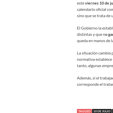
este
viernes 10 de ju
calendario oficial co
sino que se trata de 
El Gobierno la establ
distintas y que n
o ga
queda en manos de la
La situación cambia 
normativa establece q
tanto, algunas empre
Además, si el trabaj
corresponde el tratam
TAGGED
10 DE JULIO