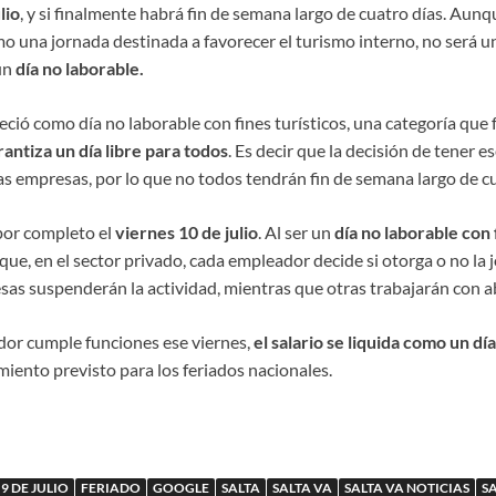
lio
, y si finalmente habrá fin de semana largo de cuatro días. Aunq
mo una jornada destinada a favorecer el turismo interno, no será un
un
día no laborable.
eció como día no laborable con fines turísticos, una categoría que 
rantiza un día libre para todos
. Es decir que la decisión de tener e
s empresas, por lo que no todos tendrán fin de semana largo de cu
por completo el
viernes 10 de julio
. Al ser un
día no laborable con 
ue, en el sector privado, cada empleador decide si otorga o no la j
sas suspenderán la actividad, mientras que otras trabajarán con 
ador cumple funciones ese viernes,
el salario se liquida como un d
iento previsto para los feriados nacionales.
9 DE JULIO
FERIADO
GOOGLE
SALTA
SALTA VA
SALTA VA NOTICIAS
S