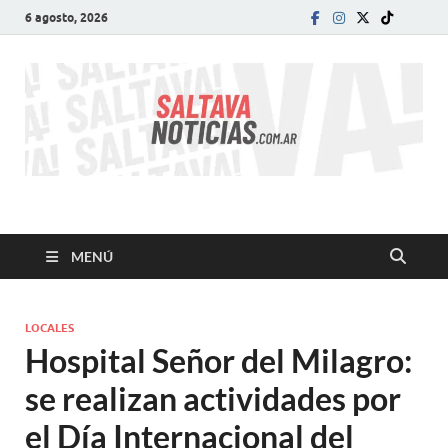
6 agosto, 2026
SALTA VA!
El informativo digital que VA con vos!
MENÚ
LOCALES
Hospital Señor del Milagro:
se realizan actividades por
el Día Internacional del