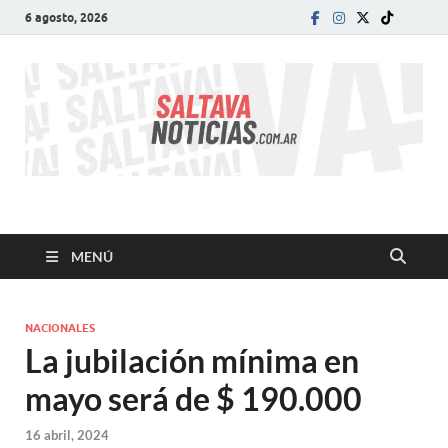
6 agosto, 2026
SALTA VA!
El informativo digital que VA con vos!
MENÚ
NACIONALES
La jubilación mínima en
mayo será de $ 190.000
16 abril, 2024