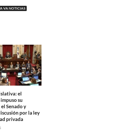
TA VA NOTICIAS
slativa: el
o impuso su
 el Senado y
discusión por la ley
ad privada
6