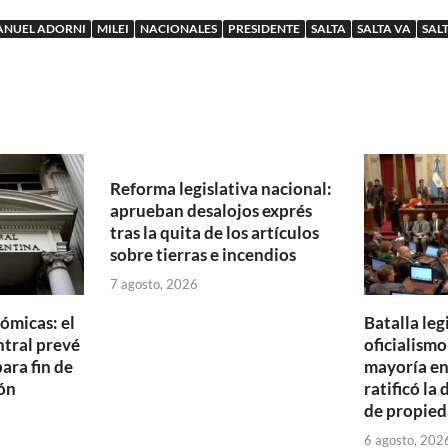
NUEL ADORNI
MILEI
NACIONALES
PRESIDENTE
SALTA
SALTA VA
SAL
Reforma legislativa nacional:
aprueban desalojos exprés
tras la quita de los artículos
sobre tierras e incendios
7 agosto, 2026
ómicas: el
Batalla legi
tral prevé
oficialism
ara fin de
mayoría en
ón
ratificó la 
de propied
6 agosto, 202