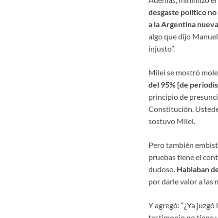
desgaste político n
a la Argentina nuev
algo que dijo Manuel
injusto”.
Milei se mostró mole
del 95% [de periodis
principio de presunci
Constitución. Ustede
sostuvo Milei.
Pero también embistió
pruebas tiene el cont
dudoso.
Hablaban de
por darle valor a las
Y agregó: “¿Ya juzgó l
testimonio no tiene 