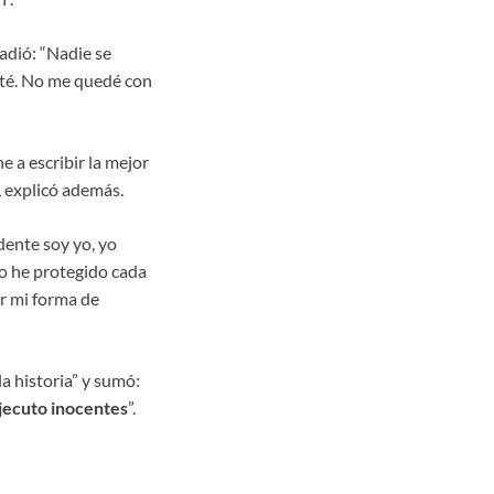
ñadió: “Nadie se
uté. No me quedé con
 a escribir la mejor
, explicó además.
dente soy yo, yo
Yo he protegido cada
r mi forma de
a historia” y sumó:
ejecuto inocentes
”.