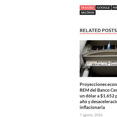
TAGGED
GOOGLE
MA
SALTAVA
RELATED POSTS
Proyecciones econ
REM del Banco Cen
un dólar a $1.652 p
año y desaceleraci
inflacionaria
7 agosto, 2026