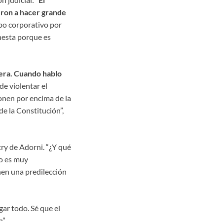
eron a hacer grande
upo corporativo por
nesta porque es
iera. Cuando hablo
e violentar el
ponen por encima de la
e la Constitución”,
try de Adorni. “¿Y qué
io es muy
nen una predilección
gar todo. Sé que el
”.