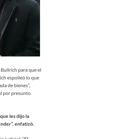
 Bullrich para que el
ich espoileó lo que
ada de bienes”,
al por presunto
ue les dijo la
nder”, enfatizó.
 judicial: “
El