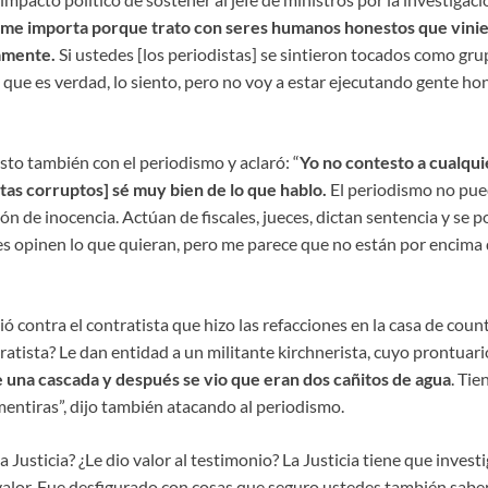
o me importa porque trato con seres humanos honestos que vini
amente.
Si ustedes [los periodistas] se sintieron tocados como gr
 que es verdad, lo siento, pero no voy a estar ejecutando gente ho
sto también con el periodismo y aclaró: “
Yo no contesto a cualqu
tas corruptos] sé muy bien de lo que hablo.
El periodismo no pued
ón de inocencia. Actúan de fiscales, jueces, dictan sentencia y se 
s opinen lo que quieran, pero me parece que no están por encima d
 contra el contratista que hizo las refacciones en la casa de coun
ratista? Le dan entidad a un militante kirchnerista, cuyo prontuar
 una cascada y después se vio que eran dos cañitos de agua
. Tie
 mentiras”, dijo también atacando al periodismo.
a Justicia? ¿Le dio valor al testimonio? La Justicia tiene que investi
valor. Fue desfigurado con cosas que seguro ustedes también saben