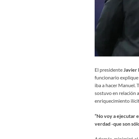
El presidente
Javier 
funcionario explique 
iba a hacer Manuel. T
sostuvo en relación a
enriquecimiento ilíci
“No voy a ejecutar en
verdad -que son sólo
Además, minimizó el i