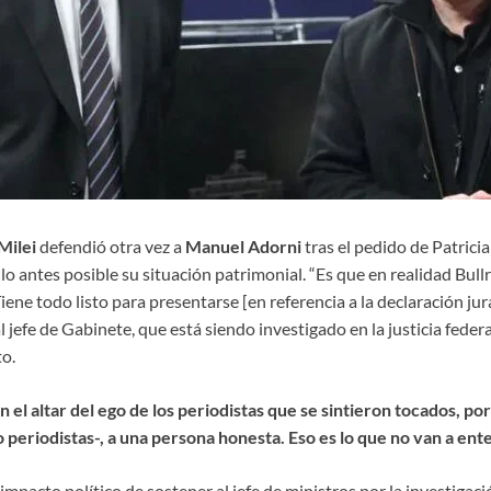
Milei
defendió otra vez a
Manuel Adorni
tras el pedido de Patricia
lo antes posible su situación patrimonial. “Es que en realidad Bullr
iene todo listo para presentarse [en referencia a la declaración jur
l jefe de Gabinete, que está siendo investigado en la justicia feder
to.
 el altar del ego de los periodistas que se sintieron tocados, porq
 periodistas-, a una persona honesta. Eso es lo que no van a ente
mpacto político de sostener al jefe de ministros por la investigación