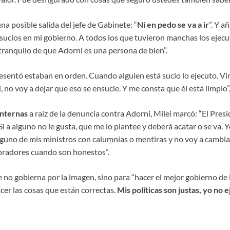
na posible salida del jefe de Gabinete: “
Ni en pedo se va a ir
”. Y a
sucios en mi gobierno. A todos los que tuvieron manchas los ejec
tranquilo de que Adorni es una persona de bien”.
sentó estaban en orden. Cuando alguien está sucio lo ejecuto. Vine
, no voy a dejar que eso se ensucie. Y me consta que él está limpio”
internas
a raíz de la denuncia contra Adorni, Milei marcó: “El Presi
Si a alguno no le gusta, que me lo plantee y deberá acatar o se va. 
lguno de mis ministros con calumnias o mentiras y no voy a cambia
oradores cuando son honestos”.
no gobierna por la imagen, sino para “hacer el mejor gobierno de l
cer las cosas que están correctas.
Mis políticas son justas, yo no 