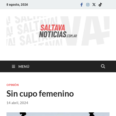
8 agosto, 2026
SALTA VA!
El informativo digital que VA con vos!
MENÚ
OPINIÓN
Sin cupo femenino
14 abril, 2024