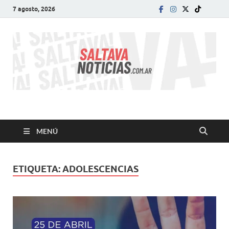
7 agosto, 2026
SALTA VA!
El informativo digital que VA con vos!
MENÚ
ETIQUETA:
ADOLESCENCIAS