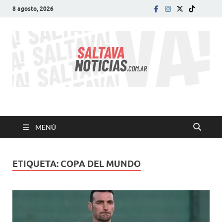
8 agosto, 2026
SALTA VA!
El informativo digital que VA con vos!
MENÚ
ETIQUETA:
COPA DEL MUNDO