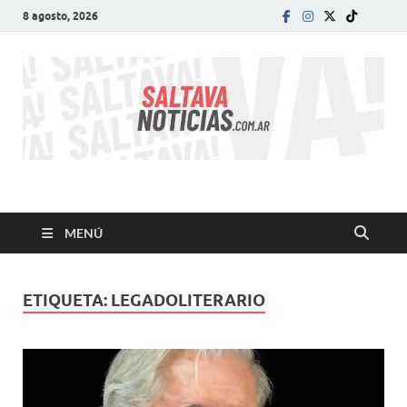
8 agosto, 2026
SALTA VA!
El informativo digital que VA con vos!
MENÚ
ETIQUETA:
LEGADOLITERARIO