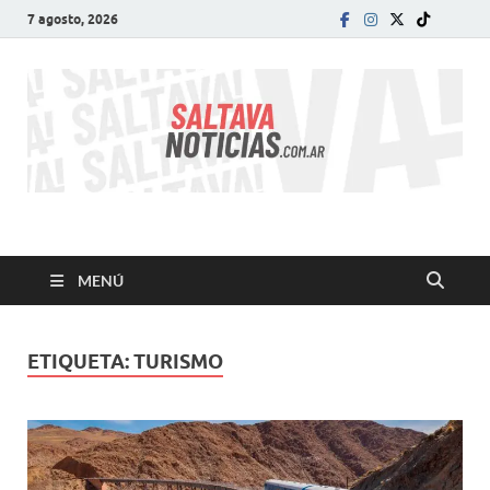
7 agosto, 2026
SALTA VA!
El informativo digital que VA con vos!
MENÚ
ETIQUETA:
TURISMO