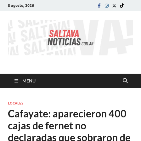
8 agosto, 2026
SALTA VA!
El informativo digital que VA con vos!
MENÚ
LOCALES
Cafayate: aparecieron 400
cajas de fernet no
declaradas que sobraron de