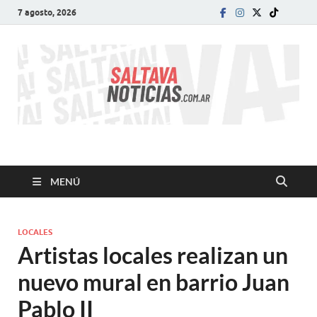
7 agosto, 2026
SALTA VA!
El informativo digital que VA con vos!
MENÚ
LOCALES
Artistas locales realizan un
nuevo mural en barrio Juan
Pablo II