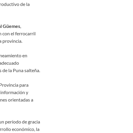
productivo de la
ral Güemes
,
con el ferrocarril
a provincia.
saneamiento en
n adecuado
s de la Puna salteña.
 Provincia para
 información y
ones orientadas a
un período de gracia
rrollo económico, la