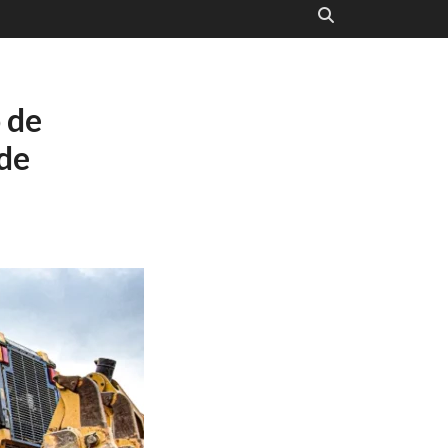
 de
de