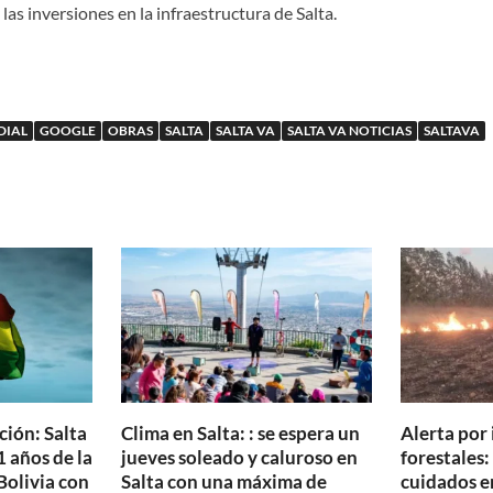
las inversiones en la infraestructura de Salta.
DIAL
GOOGLE
OBRAS
SALTA
SALTA VA
SALTA VA NOTICIAS
SALTAVA
ción: Salta
Clima en Salta: : se espera un
Alerta por
 años de la
jueves soleado y caluroso en
forestales:
Bolivia con
Salta con una máxima de
cuidados en