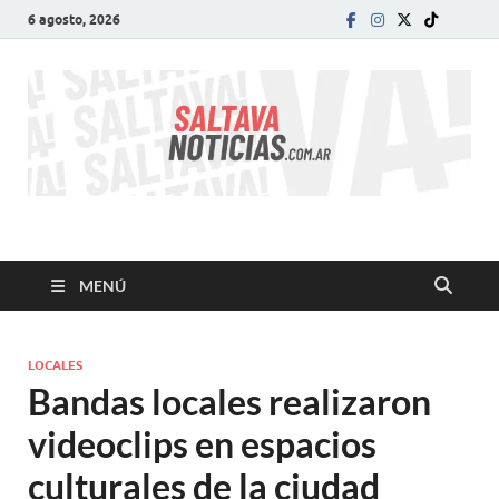
6 agosto, 2026
SALTA VA!
El informativo digital que VA con vos!
MENÚ
LOCALES
Bandas locales realizaron
videoclips en espacios
culturales de la ciudad