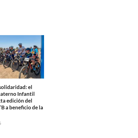
olidaridad: el
aterno Infantil
xta edición del
B a beneficio de la
6