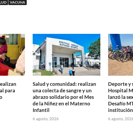
LUD
VACUNA
realizan
Salud y comunidad: realizan
Deporte y s
al para
una colecta de sangre y un
Hospital M
o
abrazo solidario por el Mes
lanzó la se
de la Niñez en el Materno
Desafío MT
Infantil
institución
6 agosto, 2026
6 agosto, 202