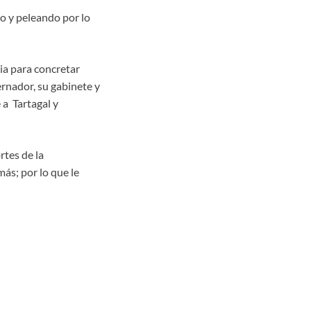
do y peleando por lo
ia para concretar
ernador, su gabinete y
 a Tartagal y
rtes de la
s; por lo que le