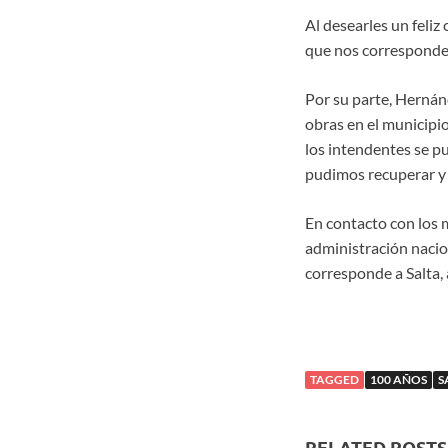
Al desearles un feliz
que nos corresponde; 
Por su parte, Hernán
obras en el municipio
los intendentes se p
pudimos recuperar y 
En contacto con los m
administración nacio
corresponde a Salta, 
TAGGED
100 AÑOS
S