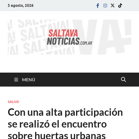
5 agosto, 2026
SALTA VA!
El informativo digital que VA con vos!
MENÚ
SALUD
Con una alta participación
se realizó el encuentro
sobre huertas urbanas