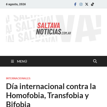
6 agosto, 2026
SALTA VA!
El informativo digital que VA con vos!
MENÚ
INTERNACIONALES
Día internacional contra la
Homofobia, Transfobia y
Bifobia