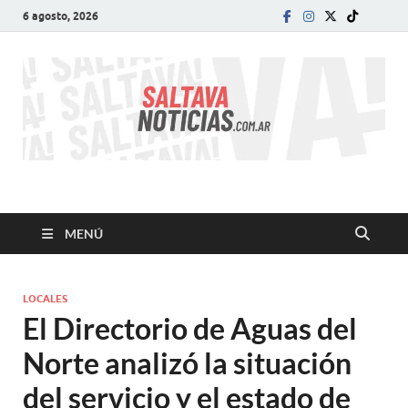
6 agosto, 2026
SALTA VA!
El informativo digital que VA con vos!
MENÚ
LOCALES
El Directorio de Aguas del
Norte analizó la situación
del servicio y el estado de