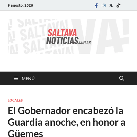
9 agosto, 2026
SALTA VA!
El informativo digital que VA con vos!
MENÚ
LOCALES
El Gobernador encabezó la
Guardia anoche, en honor a
Güemes