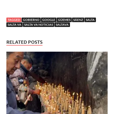
TAGGED
GOBIERNO
GOOGLE
GÜEMES
SÁENZ
SALTA
SALTA VA
SALTA VA NOTICIAS
SALTAVA
RELATED POSTS