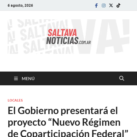
6 agosto, 2026
SALTA VA!
El informativo digital que VA con vos!
MENÚ
LOCALES
El Gobierno presentará el
proyecto “Nuevo Régimen
de Coparticipación Federal”