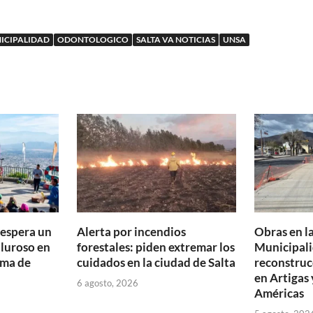
ICIPALIDAD
ODONTOLOGICO
SALTA VA NOTICIAS
UNSA
e espera un
Alerta por incendios
Obras en la
aluroso en
forestales: piden extremar los
Municipali
ima de
cuidados en la ciudad de Salta
reconstruc
en Artigas 
6 agosto, 2026
Américas