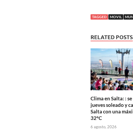
TAGGED
MOVIL
MUN
RELATED POSTS
Clima en Salta: : s
jueves soleado y c
Salta con una máx
32°C
6 agosto, 2026