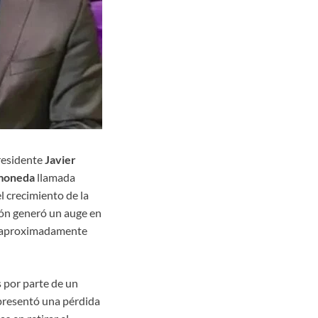
presidente
Javier
moneda
llamada
l crecimiento de la
ón generó un auge en
on aproximadamente
 por parte de un
epresentó una pérdida