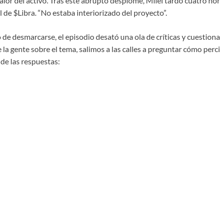
alor del activo. Tras este abrupto desplome, Milei tardó cuatro hora
de $Libra. “No estaba interiorizado del proyecto”.
 de desmarcarse, el episodio desató una ola de críticas y cuestion
 la gente sobre el tema, salimos a las calles a preguntar cómo perc
de las respuestas: