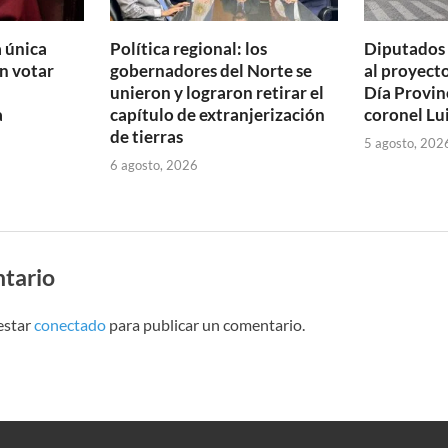
a única
Política regional: los
Diputados 
n votar
gobernadores del Norte se
al proyecto
unieron y lograron retirar el
Día Provinc
a
capítulo de extranjerización
coronel Lu
a
de tierras
5 agosto, 202
6 agosto, 2026
tario
estar
conectado
para publicar un comentario.