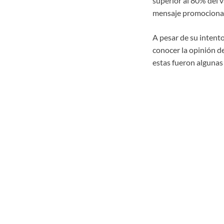
superior al 80% del v
mensaje promocional 
A pesar de su intento
conocer la opinión de
estas fueron algunas 