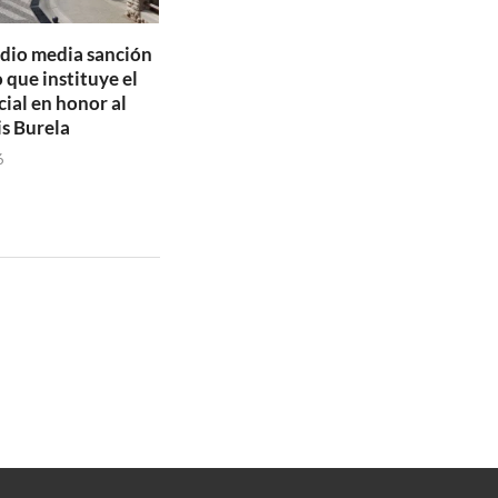
dio media sanción
 que instituye el
ial en honor al
is Burela
6