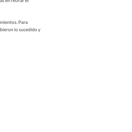
s en retirar el
amientos. Para
ibieron lo sucedido y