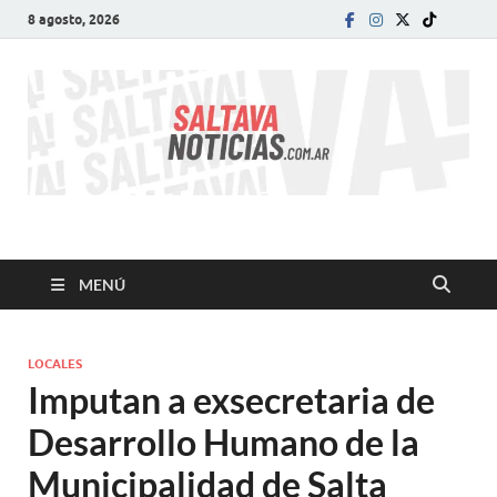
8 agosto, 2026
SALTA VA!
El informativo digital que VA con vos!
MENÚ
LOCALES
Imputan a exsecretaria de
Desarrollo Humano de la
Municipalidad de Salta