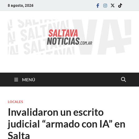
8 agosto, 2026
SALTA VA!
El informativo digital que VA con vos!
MENÚ
LOCALES
Invalidaron un escrito
judicial “armado con IA” en
Salta