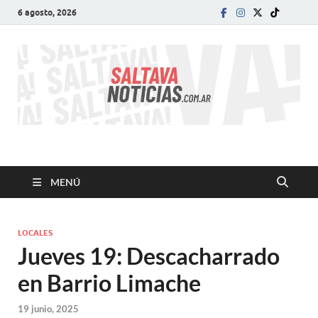
6 agosto, 2026
SALTA VA!
El informativo digital que VA con vos!
MENÚ
LOCALES
Jueves 19: Descacharrado
en Barrio Limache
19 junio, 2025