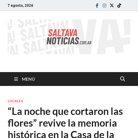
7 agosto, 2026
SALTA VA!
El informativo digital que VA con vos!
MENÚ
LOCALES
“La noche que cortaron las
flores” revive la memoria
histórica en la Casa de la