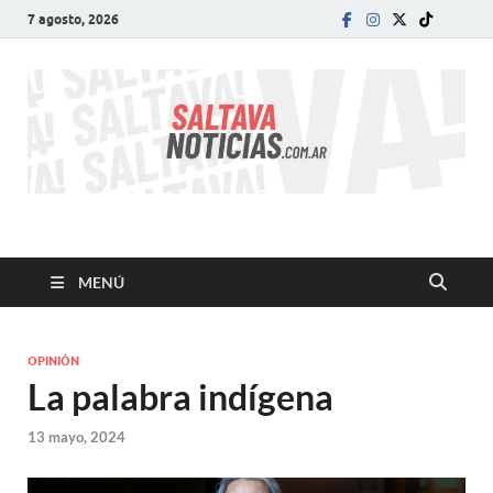
7 agosto, 2026
SALTA VA!
El informativo digital que VA con vos!
MENÚ
OPINIÓN
La palabra indígena
13 mayo, 2024