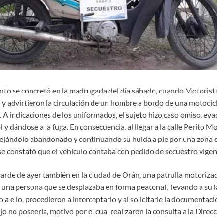
nto se concretó en la madrugada del día sábado, cuando Motorist
 y advirtieron la circulación de un hombre a bordo de una motocicl
. A indicaciones de los uniformados, el sujeto hizo caso omiso, ev
 y dándose a la fuga. En consecuencia, al llegar a la calle Perito M
dejándolo abandonado y continuando su huida a pie por una zona 
se constató que el vehículo contaba con pedido de secuestro vigen
 tarde de ayer también en la ciudad de Orán, una patrulla motoriza
a una persona que se desplazaba en forma peatonal, llevando a su 
a ello, procedieron a interceptarlo y al solicitarle la documentaci
o no poseerla, motivo por el cual realizaron la consulta a la Direcc