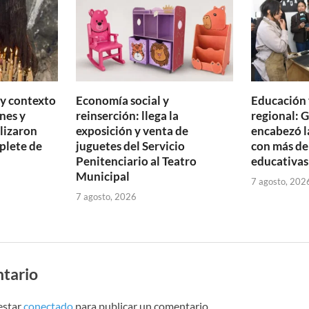
 y contexto
Economía social y
Educación 
nes y
reinserción: llega la
regional: 
ilizaron
exposición y venta de
encabezó l
plete de
juguetes del Servicio
con más de
Penitenciario al Teatro
educativas
Municipal
7 agosto, 202
7 agosto, 2026
tario
estar
conectado
para publicar un comentario.