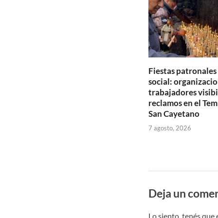
Fiestas patronales
social: organizacio
trabajadores visib
reclamos en el Tem
San Cayetano
7 agosto, 2026
Deja un comen
Lo siento, tenés que 