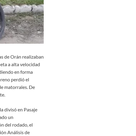
as de Orán realizaban
eta a alta velocidad
adiendo en forma
oreno perdió el
de matorrales. De
te.
da divisó en Pasaje
lado un
ón del rodado, el
ión Análisis de