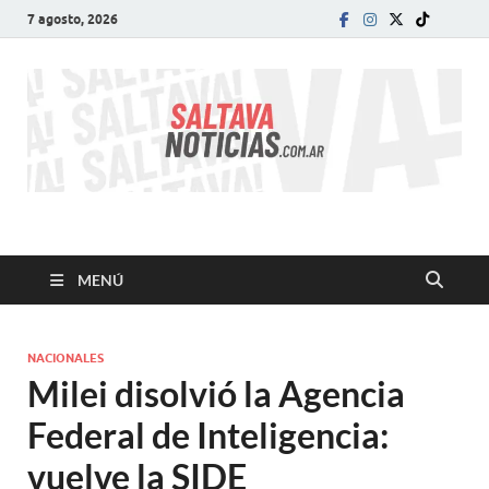
7 agosto, 2026
SALTA VA!
El informativo digital que VA con vos!
MENÚ
NACIONALES
Milei disolvió la Agencia
Federal de Inteligencia:
vuelve la SIDE