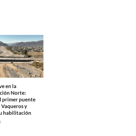
e en la
ción Norte:
l primer puente
o Vaqueros y
u habilitación
6