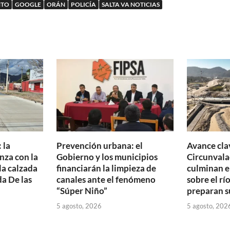
NTO
GOOGLE
ORÁN
POLICÍA
SALTA VA NOTICIAS
 la
Prevención urbana: el
Avance clav
nza con la
Gobierno y los municipios
Circunvala
la calzada
financiarán la limpieza de
culminan e
da De las
canales ante el fenómeno
sobre el rí
“Súper Niño”
preparan s
5 agosto, 2026
5 agosto, 202