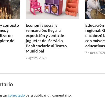
 y contexto
Economía social y
Educación 
nes y
reinserción: llega la
regional: 
ilizaron
exposición y venta de
encabezó l
plete de
juguetes del Servicio
con más de
Penitenciario al Teatro
educativas
Municipal
7 agosto, 202
7 agosto, 2026
tario
estar
conectado
para publicar un comentario.