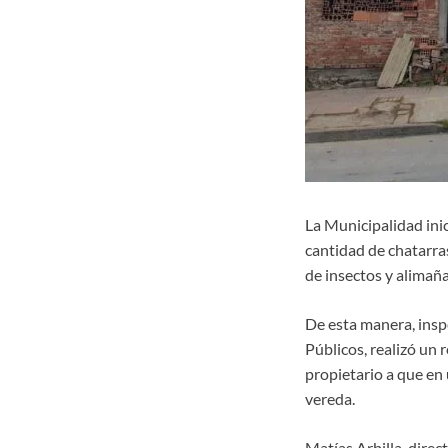
La Municipalidad ini
cantidad de chatarras
de insectos y alimaña
De esta manera, insp
Públicos, realizó un r
propietario a que en 
vereda.
Matías Arbilla, direc