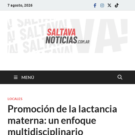
7 agosto, 2026
SALTA VA!
El informativo digital que VA con vos!
MENÚ
LOCALES
Promoción de la lactancia
materna: un enfoque
multidisciplinario