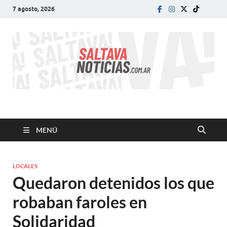
7 agosto, 2026
SALTA VA!
El informativo digital que VA con vos!
MENÚ
LOCALES
Quedaron detenidos los que
robaban faroles en
Solidaridad