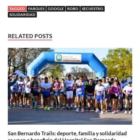
TAGGED
FAROLES
GOOGLE
ROBO
SECUESTRO
SOLIDARIDAD
RELATED POSTS
San Bernardo Trails: deporte, familia y solidaridad