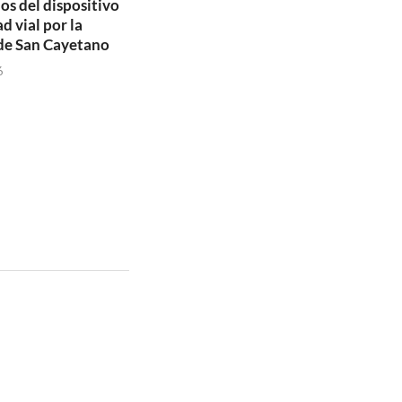
ios del dispositivo
d vial por la
de San Cayetano
6