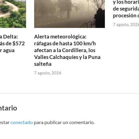
y los horar
de segurida
procesión 
7 agosto, 202
a Delta:
Alerta meteorológica:
más de $572
ráfagas de hasta 100 km/h
ar agua
afectan a la Cordillera, los
Valles Calchaquíes y la Puna
salteña
7 agosto, 2026
tario
estar
conectado
para publicar un comentario.