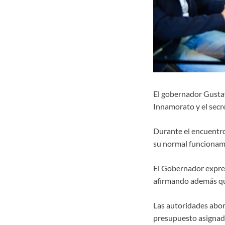
El gobernador Gustavo
Innamorato y el secr
Durante el encuentro 
su normal funcionami
El Gobernador expres
afirmando además que
Las autoridades abord
presupuesto asignado