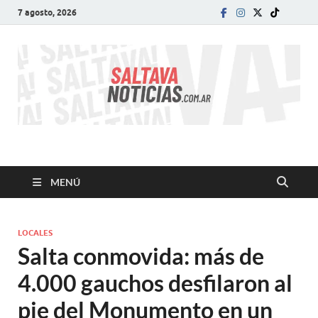
7 agosto, 2026
SALTA VA!
El informativo digital que VA con vos!
MENÚ
LOCALES
Salta conmovida: más de
4.000 gauchos desfilaron al
pie del Monumento en un