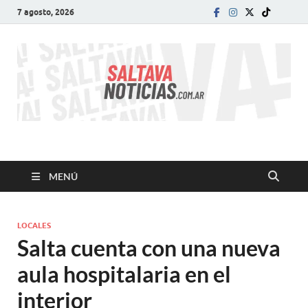
7 agosto, 2026
SALTA VA!
El informativo digital que VA con vos!
MENÚ
LOCALES
Salta cuenta con una nueva
aula hospitalaria en el
interior