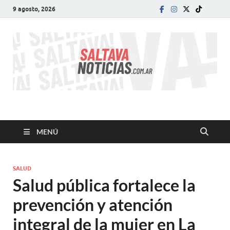
9 agosto, 2026
SALTA VA!
El informativo digital que VA con vos!
MENÚ
SALUD
Salud pública fortalece la
prevención y atención
integral de la mujer en La