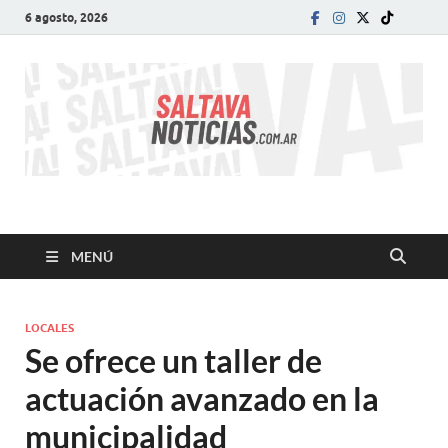
6 agosto, 2026
SALTA VA!
El informativo digital que VA con vos!
MENÚ
LOCALES
Se ofrece un taller de
actuación avanzado en la
municipalidad