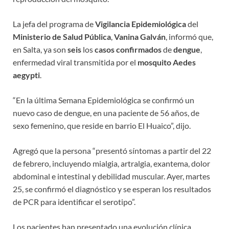
La jefa del programa de
Vigilancia Epidemiológica
del
Ministerio de Salud Pública
,
Vanina Galván
, informó que,
en Salta, ya son
seis
los
casos confirmados
de
dengue
,
enfermedad viral
transmitida por el
mosquito Aedes
aegypti
.
“En la última Semana Epidemiológica se confirmó un
nuevo caso de dengue, en una paciente de 56 años, de
sexo femenino, que reside en barrio El Huaico”, dijo.
Agregó que la persona “presentó síntomas a partir del 22
de febrero, incluyendo mialgia, artralgia, exantema, dolor
abdominal e intestinal y debilidad muscular. Ayer, martes
25, se confirmó el diagnóstico y se esperan los resultados
de PCR para identificar el serotipo”.
Los pacientes han presentado una evolución clínica