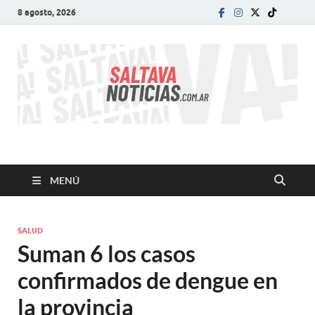
8 agosto, 2026
SALTA VA!
El informativo digital que VA con vos!
MENÚ
SALUD
Suman 6 los casos
confirmados de dengue en
la provincia