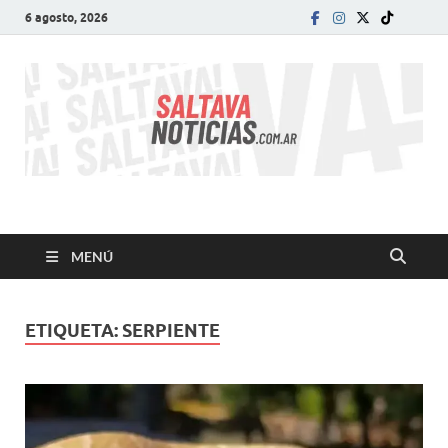
6 agosto, 2026
SALTA VA!
El informativo digital que VA con vos!
MENÚ
ETIQUETA:
SERPIENTE