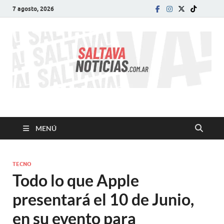
7 agosto, 2026
SALTA VA!
El informativo digital que VA con vos!
MENÚ
TECNO
Todo lo que Apple
presentará el 10 de Junio,
en su evento para