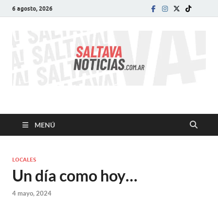
6 agosto, 2026
SALTA VA!
El informativo digital que VA con vos!
MENÚ
LOCALES
Un día como hoy…
4 mayo, 2024