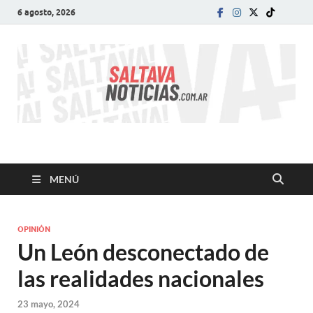
6 agosto, 2026
SALTA VA!
El informativo digital que VA con vos!
MENÚ
OPINIÓN
Un León desconectado de
las realidades nacionales
23 mayo, 2024