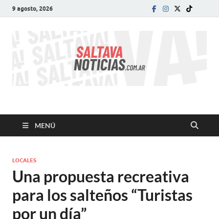
9 agosto, 2026
SALTA VA!
El informativo digital que VA con vos!
MENÚ
LOCALES
Una propuesta recreativa
para los salteños “Turistas
por un día”