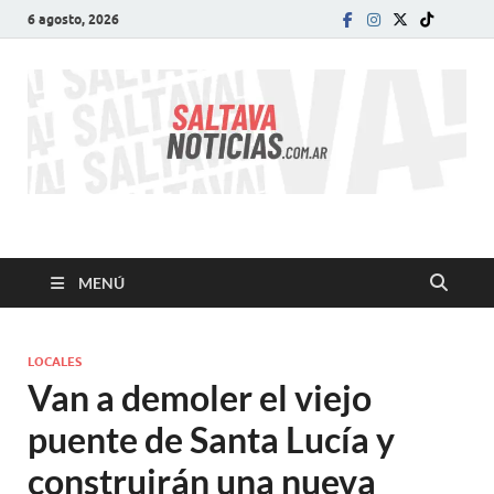
6 agosto, 2026
SALTA VA!
El informativo digital que VA con vos!
MENÚ
LOCALES
Van a demoler el viejo
puente de Santa Lucía y
construirán una nueva