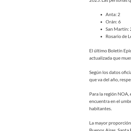
Anta: 2
Orán: 6
San Martín: 
Rosario de L
El último Boletín Epi
actualizada que muest
Según los datos ofici
que va del año, resp
Para la región NOA, e
encuentra en el umbr
habitantes.
La mayor proporción 
Buenos Aires, Santa F