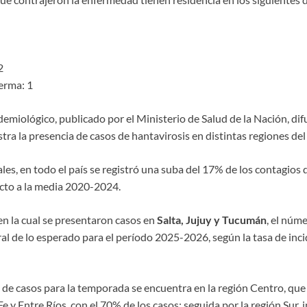
2
erma: 1
demiológico, publicado por el Ministerio de Salud de la Nación, di
ra la presencia de casos de hantavirosis en distintas regiones del 
ales, en todo el país se registró una suba del 17% de los contagios 
ecto a la media 2020-2024.
n la cual se presentaron casos en
Salta, Jujuy y Tucumán
, el núm
al de lo esperado para el período 2025-2026, según la tasa de inc
de casos para la temporada se encuentra en la región Centro, que
e y Entre Ríos, con el 70% de los casos; seguida por la región Sur, 