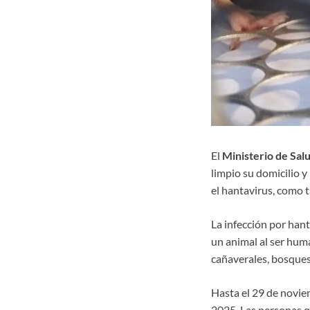
El
Ministerio de Sal
limpio su domicilio y
el hantavirus, como t
La infección por han
un animal al ser huma
cañaverales, bosques 
Hasta el 29 de noviem
2025. Las personas q