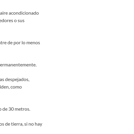
 aire acondicionado
edores o sus
atre de por lo menos
e permanentemente.
sas despejados,
niden, como
o de 30 metros.
s de tierra, si no hay