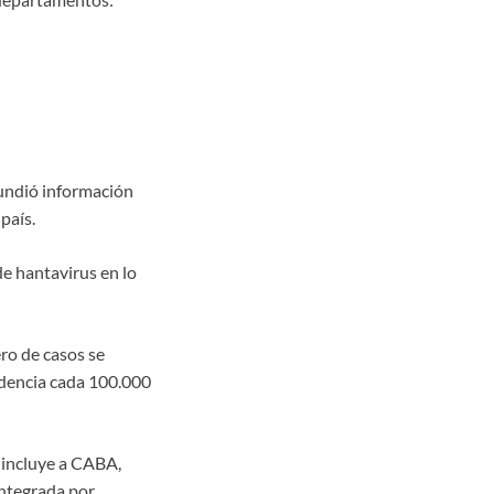
fundió información
país.
de hantavirus en lo
ero de casos se
idencia cada 100.000
 incluye a CABA,
integrada por