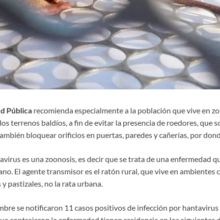
ud Pública
recomienda especialmente a la población que vive en zo
 los terrenos baldíos, a fin de evitar la presencia de roedores, que 
ambién bloquear orificios en puertas, paredes y cañerías, por don
tavirus es una zoonosis, es decir que se trata de una enfermedad q
no. El agente transmisor es el ratón rural, que vive en ambientes
y pastizales, no la rata urbana.
bre se notificaron 11 casos positivos de infección por hantavirus 
ue contrajeron la enfermedad tienen residencia en los siguientes