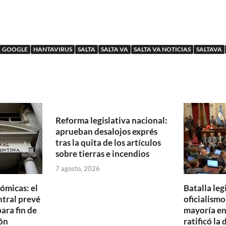
GOOGLE
HANTAVIRUS
SALTA
SALTA VA
SALTA VA NOTICIAS
SALTAVA
Reforma legislativa nacional:
aprueban desalojos exprés
tras la quita de los artículos
sobre tierras e incendios
7 agosto, 2026
ómicas: el
Batalla legi
tral prevé
oficialism
ara fin de
mayoría en
ón
ratificó la 