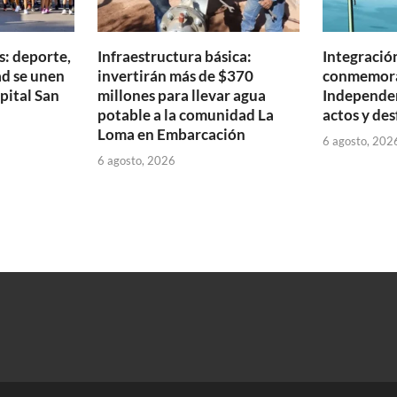
s: deporte,
Infraestructura básica:
Integración
ad se unen
invertirán más de $370
conmemora 
pital San
millones para llevar agua
Independen
potable a la comunidad La
actos y des
Loma en Embarcación
6 agosto, 202
6 agosto, 2026