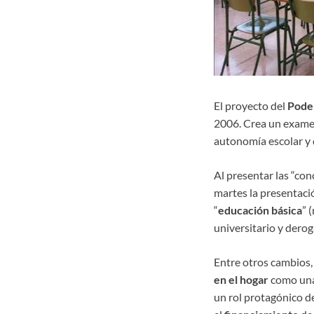
El proyecto del
Poder
2006. Crea un examen 
autonomía escolar y 
Al presentar las “con
martes la presentació
“
educación básica
” 
universitario y derog
Entre otros cambios,
en el hogar
como una 
un rol protagónico d