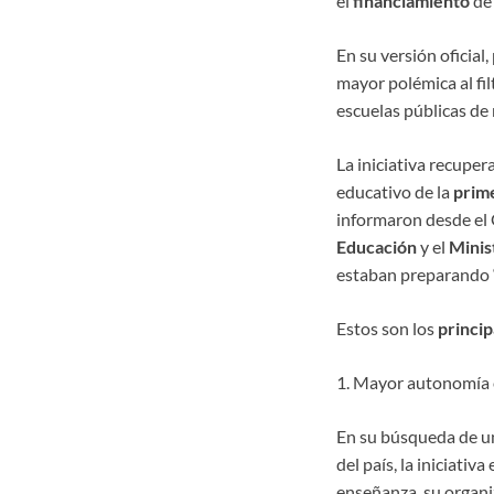
el
financiamiento
de 
En su versión oficial
mayor polémica al filt
escuelas públicas de 
La iniciativa recuper
educativo de la
prim
informaron desde el 
Educación
y el
Minis
estaban preparando “
Estos son los
princip
1. Mayor autonomía 
En su búsqueda de u
del país, la iniciativ
enseñanza, su organiz