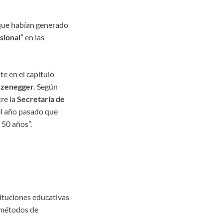
que habían generado
sional
” en las
te en el capítulo
rzenegger
. Según
re la
Secretaría de
el año pasado que
 50 años”.
tituciones educativas
 métodos de