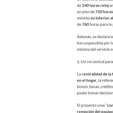
de
540 horas reloj
an
un piso de
720 horas
mínimo
es inferior 
de
760
horas para la
Además, se declara l
fue suspendida por la
mínima del servicio e
2. Un rol central para
La
centralidad de la 
en el hogar
, la refer
bonos, becas, créditos
poder tomar decisio
El proyecto crea “
con
remoción del equipo