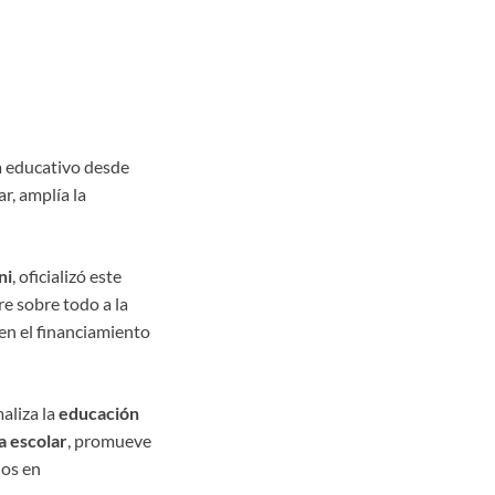
a educativo desde
r, amplía la
ni
, oficializó este
re sobre todo a la
 en el financiamiento
maliza la
educación
 escolar
, promueve
ios en