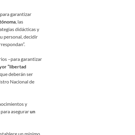
 para garantizar
autónoma
, las
ategias didácticas y
u personal, decidir
orrespondan”.
ios –para garantizar
or “libertad
 (que deberán ser
istro Nacional de
nocimientos y
a para asegurar
un
 establece un mínimo