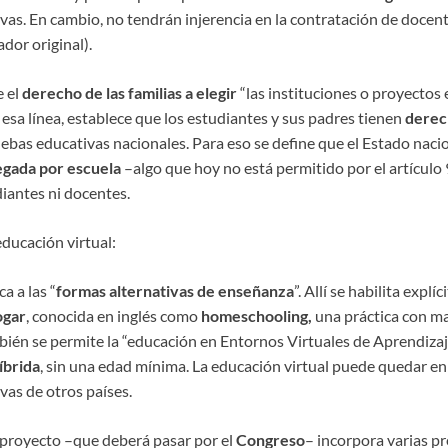
vas. En cambio, no tendrán injerencia en la contratación de docente
dor original).
e el
derecho de las familias a elegir
“las instituciones o proyectos
 esa línea, establece que los estudiantes y sus padres tienen
derec
uebas educativas nacionales. Para eso se define que el Estado naci
gada por escuela
–algo que hoy no está permitido por el artículo 
diantes ni docentes.
ducación virtual:
a a las “
formas alternativas de enseñanza
”. Allí se habilita expl
ogar
, conocida en inglés como
homeschooling,
una práctica con ma
ién se permite la “educación en Entornos Virtuales de Aprendizaj
íbrida
, sin una edad mínima. La educación virtual puede quedar e
vas de otros países.
l proyecto –que deberá pasar por el
Congreso
– incorpora varias pr