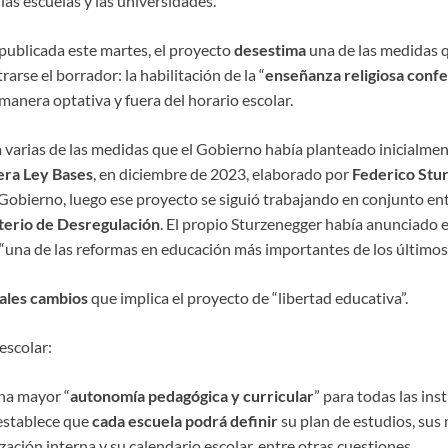
las escuelas y las universidades.
, publicada este martes, el proyecto
desestima
una de las medidas 
rarse el borrador: la habilitación de la “
enseñanza religiosa confe
manera optativa y fuera del horario escolar.
a varias de las medidas que el Gobierno había planteado inicialmen
era Ley Bases
, en diciembre de 2023, elaborado por
Federico Stu
Gobierno, luego ese proyecto se siguió trabajando en conjunto ent
terio de Desregulación
. El propio Sturzenegger había anunciado 
una de las reformas en educación más importantes de los últimos
ales cambios
que implica el proyecto de “libertad educativa”.
escolar:
na mayor “
autonomía pedagógica y curricular
” para todas las ins
a establece que
cada escuela podrá definir
su plan de estudios, sus
ación interna y su calendario escolar, entre otras cuestiones.