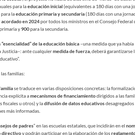
uales para la
educación inicial
(equivalentes a 180 días con una j
para la
educación primaria y secundaria
(180 días con una jornad
al acordado en 2024
por todos los ministros en el Consejo Federal 
 primaria y
900
para la secundaria.
a
“esencialidad” de la educación básica
–una medida que ya había
 Justicia–: ante cualquier
medida de fuerza
, deberá garantizarse 
ducativo”.
 las familias:
familia
se traduce en varias disposiciones concretas: la formalizaci
encia explícita a
mecanismos de financiamiento
dirigidos a las fami
 fiscales u otros) y la
difusión de datos educativos
desagregados 
nes más informadas.
sejos de padres
” en las escuelas estatales, que incidirán en el
nom
 directivo
y podrán participar en la elaboración de los
reglamento