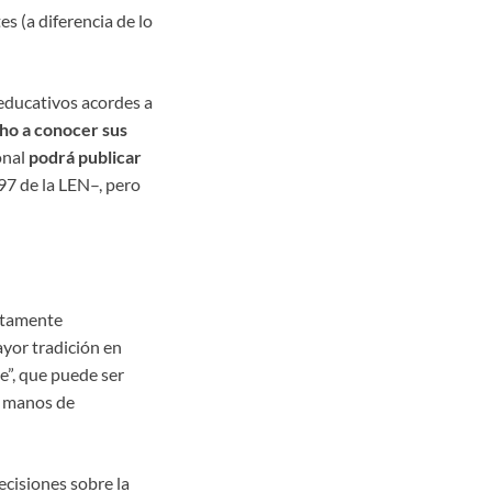
s (a diferencia de lo
 educativos acordes a
ho a conocer sus
onal
podrá publicar
97 de la LEN–, pero
ícitamente
yor tradición en
e”, que puede ser
n manos de
ecisiones sobre la