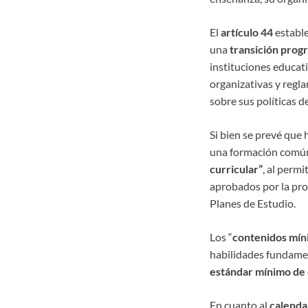
El
artículo 44
estable
una
transición prog
instituciones educati
organizativas y regla
sobre sus políticas d
Si bien se prevé que
una formación común
curricular”
, al permit
aprobados por la pro
Planes de Estudio.
Los “
contenidos mín
habilidades fundamen
estándar mínimo de 
En cuanto al
calenda