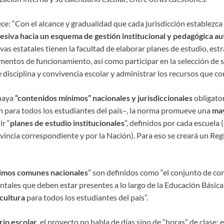
ce: “Con el alcance y gradualidad que cada jurisdicción establezca
resiva
hacia un esquema de gestión institucional y pedagógica 
vas estatales tienen la facultad de elaborar planes de estudio, estr
mentos de funcionamiento, así como participar en la selección de s
e disciplina y convivencia escolar y administrar los recursos que c
 haya
“contenidos mínimos” nacionales y jurisdiccionales
obligator
 para todos los estudiantes del país–, la norma promueve una
may
ir “
planes de estudio institucionales
”, definidos por cada escuela
vincia correspondiente y por la Nación). Para eso se creará un Reg
imos comunes nacionales
” son definidos como “el conjunto de co
tales que deben estar presentes a lo largo de la Educación Básic
cultura
para todos los estudiantes del país”.
rio escolar
, el proyecto no habla de días sino de “horas” de clase: