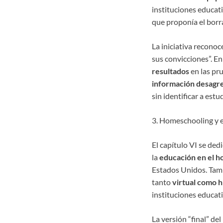
instituciones educati
que proponía el borra
La iniciativa reconoc
sus convicciones”. En
resultados
en las pr
información desagre
sin identificar a estu
3. Homeschooling y e
El capítulo VI se dedic
la
educación en el h
Estados Unidos. Tamb
tanto
virtual como h
instituciones educati
La versión “final” de