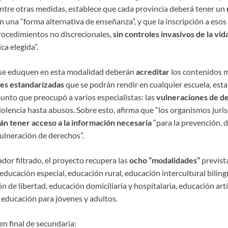
Entre otras medidas, establece que cada provincia deberá tener un
 una “forma alternativa de enseñanza”, y que la inscripción a esos 
rocedimientos no discrecionales,
sin controles invasivos de la vid
a elegida”.
 se eduquen en esta modalidad deberán
acreditar
los contenidos 
es estandarizadas
que se podrán rendir en cualquier escuela, estat
punto que preocupó a varios especialistas: las
vulneraciones de d
iolencia hasta abusos. Sobre esto, afirma que “los organismos juri
n tener acceso a la información necesaria
“para la prevención, d
vulneración de derechos”.
ador filtrado, el proyecto recupera las
ocho “modalidades”
previst
ducación especial, educación rural, educación intercultural bilin
n de libertad, educación domiciliaria y hospitalaria, educación art
 educación para jóvenes y adultos.
n final de secundaria: