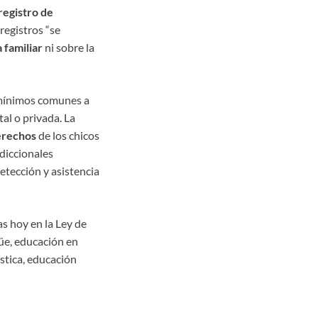
registro de
registros “se
a familiar
ni sobre la
mínimos comunes a
al o privada. La
erechos
de los chicos
sdiccionales
etección y asistencia
as hoy en la Ley de
güe, educación en
ística, educación