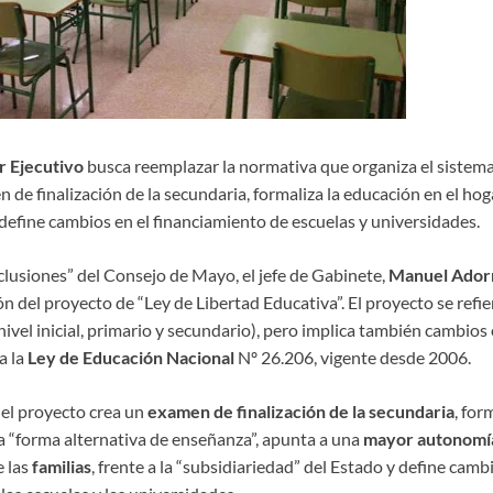
 Ejecutivo
busca reemplazar la normativa que organiza el sistem
de finalización de la secundaria, formaliza la educación en el hoga
define cambios en el financiamiento de escuelas y universidades.
clusiones” del Consejo de Mayo, el jefe de Gabinete,
Manuel Ador
n del proyecto de “Ley de Libertad Educativa”. El proyecto se refie
(nivel inicial, primario y secundario), pero implica también cambios
a la
Ley de Educación Nacional
Nº 26.206, vigente desde 2006.
 el proyecto crea un
examen de finalización de la secundaria
, for
“forma alternativa de enseñanza”, apunta a una
mayor autonomía
e las
familias
, frente a la “subsidiariedad” del Estado y define camb