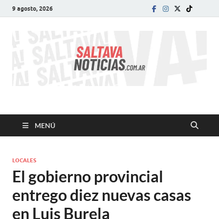
9 agosto, 2026
SALTA VA!
El informativo digital que VA con vos!
MENÚ
LOCALES
El gobierno provincial
entrego diez nuevas casas
en Luis Burela