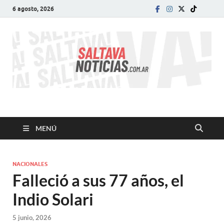
6 agosto, 2026
SALTA VA!
El informativo digital que VA con vos!
MENÚ
NACIONALES
Falleció a sus 77 años, el
Indio Solari
5 junio, 2026